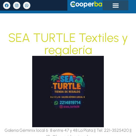
SEA TURTLE Textiles y
regalería
Galeria Géminix local 6 8 entre 47 y 48 La Plata || Tel: 221-3525420 ||